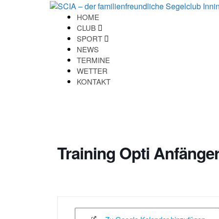
Zum
Inhalt
HOME
springen
CLUB
SPORT
NEWS
TERMINE
WETTER
KONTAKT
Training Opti Anfänger
Training Opti Anfänge