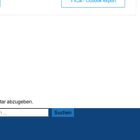
+ iCal / Outlook export
tar abzugeben.
n
Suchen