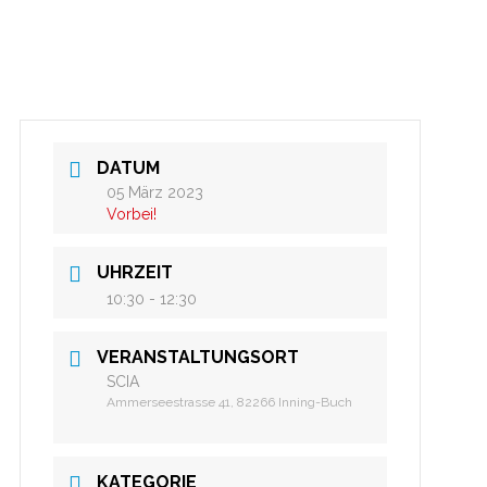
DATUM
05 März 2023
Vorbei!
UHRZEIT
10:30 - 12:30
VERANSTALTUNGSORT
SCIA
Ammerseestrasse 41, 82266 Inning-Buch
KATEGORIE