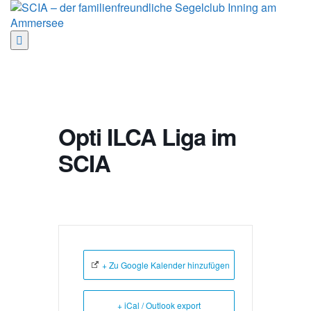
Zum
Inhalt
springen
Opti ILCA Liga im SCIA
Opti ILCA Liga im
SCIA
+ Zu Google Kalender hinzufügen
+ iCal / Outlook export