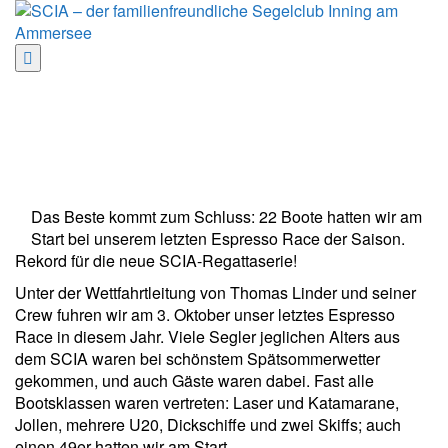
Zum
Inhalt
springen
Espresso Race am 03. Oktober 2021
Espresso Race am 03. Oktober 2021
Das Beste kommt zum Schluss: 22 Boote hatten wir am
Start bei unserem letzten Espresso Race der Saison.
Rekord für die neue SCIA-Regattaserie!
Unter der Wettfahrtleitung von Thomas Linder und seiner
Crew fuhren wir am 3. Oktober unser letztes Espresso
Race in diesem Jahr. Viele Segler jeglichen Alters aus
dem SCIA waren bei schönstem Spätsommerwetter
gekommen, und auch Gäste waren dabei. Fast alle
Bootsklassen waren vertreten: Laser und Katamarane,
Jollen, mehrere U20, Dickschiffe und zwei Skiffs; auch
einen 49er hatten wir am Start.