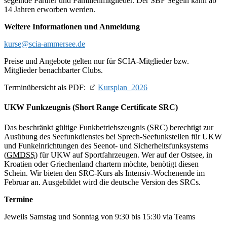
segelnde Partner und Familienmitglieder. Der SBF Segeln kann ab
14 Jahren erworben werden.
Weitere Informationen und Anmeldung
kurse@scia-ammersee.de
Preise und Angebote gelten nur für SCIA-Mitglieder bzw.
Mitglieder benachbarter Clubs.
Terminübersicht als PDF:
Kursplan_2026
UKW Funkzeugnis (Short Range Certificate SRC)
Das beschränkt gültige Funkbetriebszeugnis (SRC) berechtigt zur
Ausübung des Seefunkdienstes bei Sprech-Seefunkstellen für UKW
und Funkeinrichtungen des Seenot- und Sicherheitsfunksystems
(
GMDSS
) für UKW auf Sportfahrzeugen.
Wer auf der Ostsee, in
Kroatien oder Griechenland chartern möchte, benötigt diesen
Schein.
Wir bieten den SRC-Kurs als Intensiv-Wochenende im
Februar an. Ausgebildet wird die deutsche Version des SRCs.
Termine
Jeweils
Samstag und Sonntag
von 9:30 bis 15:30 via Teams