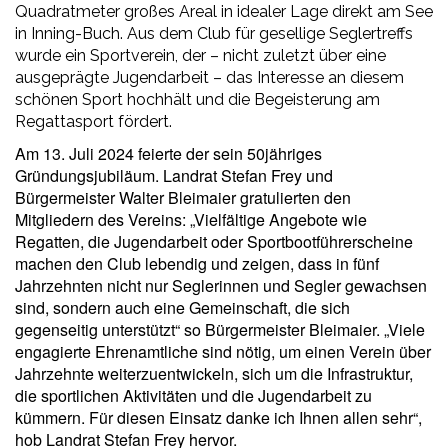
Quadratmeter großes Areal in idealer Lage direkt am See
in Inning-Buch. Aus dem Club für gesellige Seglertreffs
wurde ein Sportverein, der – nicht zuletzt über eine
ausgeprägte Jugendarbeit – das Interesse an diesem
schönen Sport hochhält und die Begeisterung am
Regattasport fördert.
A
m 13. Juli 2024 feierte der sein 50jähriges
Gründungsjubiläum. Landrat Stefan Frey und
Bürgermeister Walter Bleimaier gratulierten den
Mitgliedern des Vereins: „Vielfältige Angebote wie
Regatten, die Jugendarbeit oder Sportbootführerscheine
machen den Club lebendig und zeigen, dass in fünf
Jahrzehnten nicht nur Seglerinnen und Segler gewachsen
sind, sondern auch eine Gemeinschaft, die sich
gegenseitig unterstützt“ so Bürgermeister Bleimaier. „Viele
engagierte Ehrenamtliche sind nötig, um einen Verein über
Jahrzehnte weiterzuentwickeln, sich um die Infrastruktur,
die sportlichen Aktivitäten und die Jugendarbeit zu
kümmern. Für diesen Einsatz danke ich Ihnen allen sehr“,
hob Landrat Stefan Frey hervor.